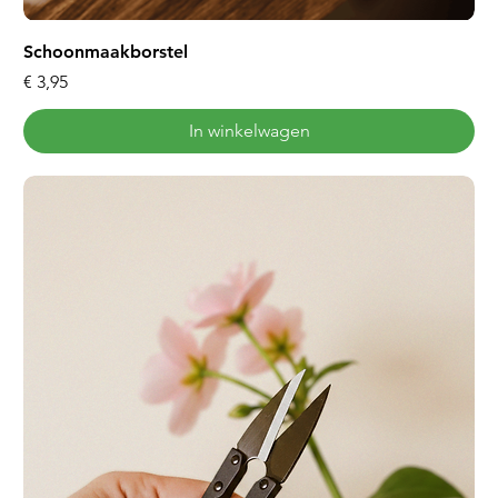
Schoonmaakborstel
Prijs
€ 3,95
In winkelwagen