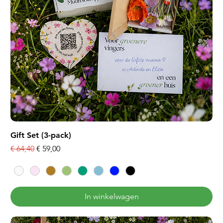
Gift Set (3-pack)
Normale prijs
Verkoopprijs
€ 64,40
€ 59,00
In winkelwagen