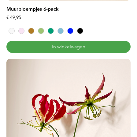
Muurbloempjes 6-pack
Prijs
€ 49,95
In winkelwagen