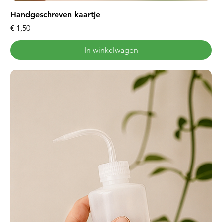
Handgeschreven kaartje
Prijs
€ 1,50
In winkelwagen