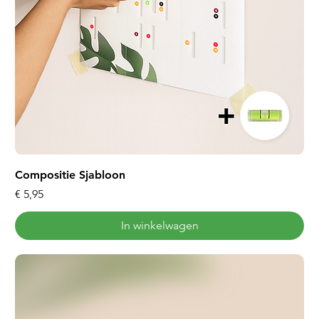
Compositie Sjabloon
Prijs
€ 5,95
In winkelwagen