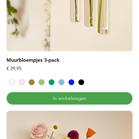
Muurbloempjes 3-pack
Prijs
€ 29,95
In winkelwagen