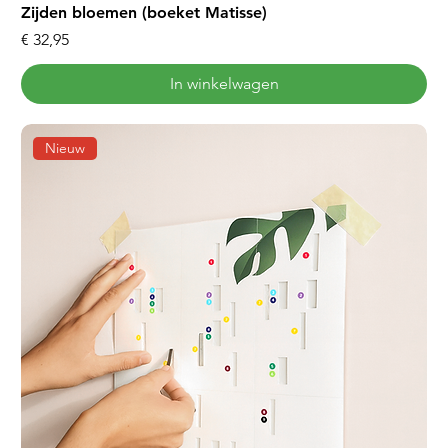
Zijden bloemen (boeket Matisse)
Prijs
€ 32,95
In winkelwagen
Nieuw