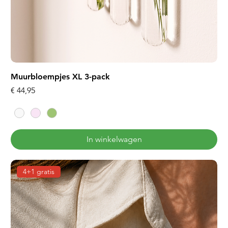
Muurbloempjes XL 3-pack
Prijs
€ 44,95
In winkelwagen
4+1 gratis