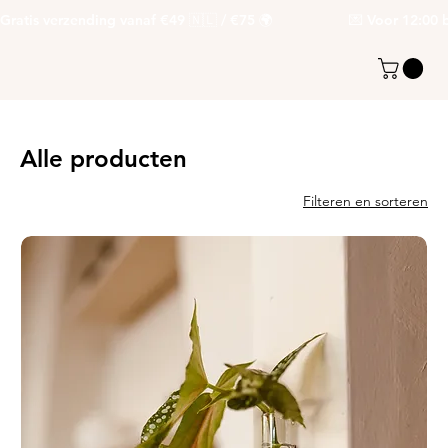
Gratis verzending vanaf €49 🇳🇱 / €75 🌍                   💌 Voor 12:00 be
Alle producten
Filteren en sorteren