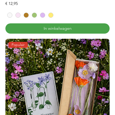
Prijs
€ 12,95
In winkelwagen
Populair