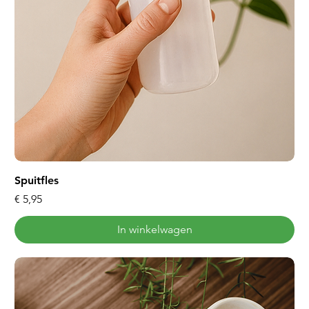
Spuitfles
Prijs
€ 5,95
In winkelwagen