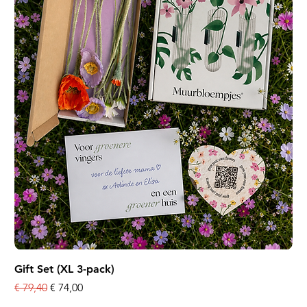
Gift Set (XL 3-pack)
Normale prijs
Verkoopprijs
€ 79,40
€ 74,00