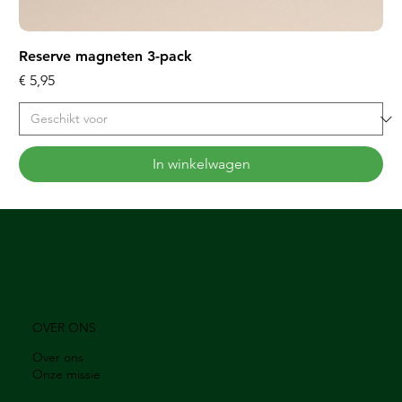
Reserve magneten 3-pack
Prijs
€ 5,95
In winkelwagen
OVER ONS
Over ons
Onze missie