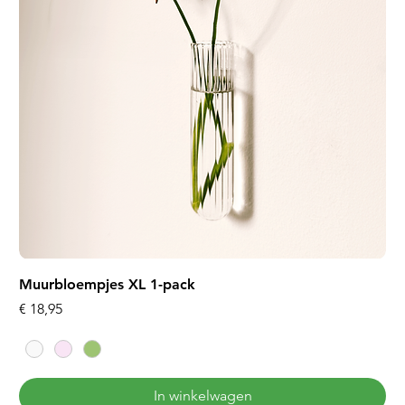
Muurbloempjes XL 1-pack
Prijs
€ 18,95
In winkelwagen