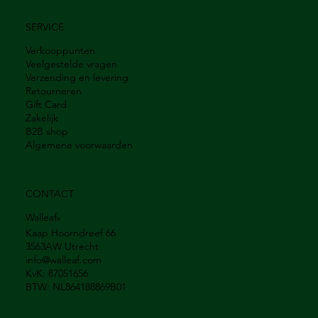
SERVICE
Verkooppunten
Veelgestelde vragen
Verzending en levering
Retourneren
Gift Card
Zakelijk
B2B shop
Algemene voorwaarden
CONTACT
Walleaf
®
Kaap Hoorndreef 66
3563AW Utrecht
info@walleaf.com
KvK: 87051656
BTW: NL864188869B01