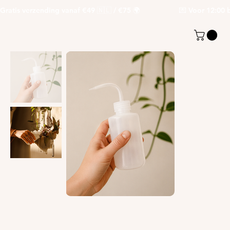
Gratis verzending vanaf €49 🇳🇱 / €75 🌍                   💌 Voor 12:00 be