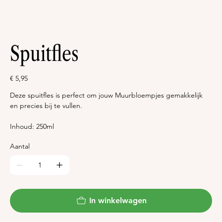
Spuitfles
Prijs
€ 5,95
Deze spuitfles is perfect om jouw Muurbloempjes gemakkelijk
en precies bij te vullen.
Inhoud: 250ml
Aantal
In winkelwagen