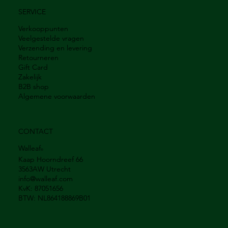
SERVICE
Verkooppunten
Veelgestelde vragen
Verzending en levering
Retourneren
Gift Card
Zakelijk
B2B shop
Algemene voorwaarden
CONTACT
Walleaf
®
Kaap Hoorndreef 66
3563AW Utrecht
info@walleaf.com
KvK: 87051656
BTW: NL864188869B01