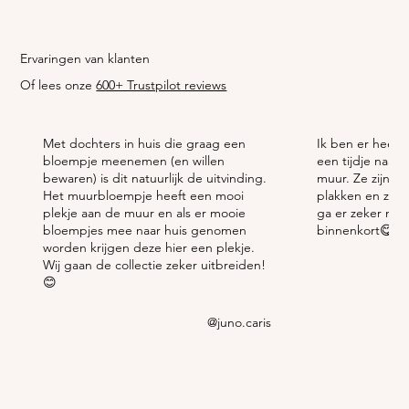
Ervaringen
van klanten
Of lees onze
600+ Trustpilot reviews
Met dochters in huis die graag een
Ik ben er heel e
bloempje meenemen (en willen
een tijdje naar 
bewaren) is dit natuurlijk de uitvinding.
muur. Ze zijn e
Het muurbloempje heeft een mooi
plakken en zien e
plekje aan de muur en als er mooie
ga er zeker nog
bloempjes mee naar huis genomen
binnenkort😋🌱
worden krijgen deze hier een plekje.
Wij gaan de collectie zeker uitbreiden!
😊
@juno.caris