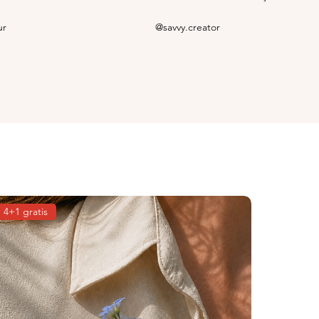
ur
@savvy.creator
4+1 gratis