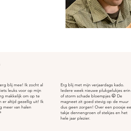
s
erg blij mee! Ik zocht al
Erg blij met mijn verjaardags kado.
 iets leuks voor op mijn
Iedere week nieuwe plukgelukjes erin
erg makkelijk om op te
of storm schade bloempjes 🤭 De
er altijd gezellig uit! Ik
magneet zit goed stevig op de muur
og meer van halen
dus geen zorgen! Over een poosje e

takje dennengroen of stekjes en het
hele jaar plezier.