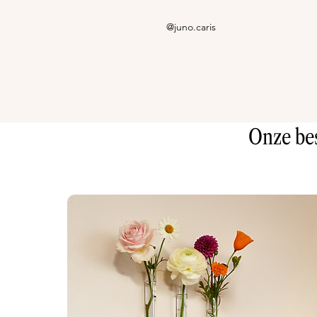
@juno.caris
Onze bes