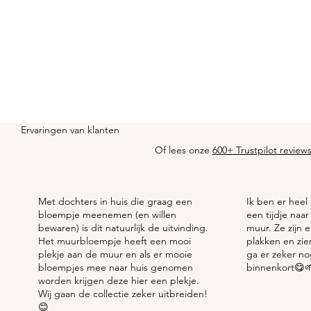
Ervaringen
van klanten
Of lees onze
600+ Trustpilot review
Met dochters in huis die graag een
Ik ben er heel 
bloempje meenemen (en willen
een tijdje naar
bewaren) is dit natuurlijk de uitvinding.
muur. Ze zijn 
Het muurbloempje heeft een mooi
plakken en zien 
plekje aan de muur en als er mooie
ga er zeker n
bloempjes mee naar huis genomen
binnenkort😋
worden krijgen deze hier een plekje.
Wij gaan de collectie zeker uitbreiden!
😊