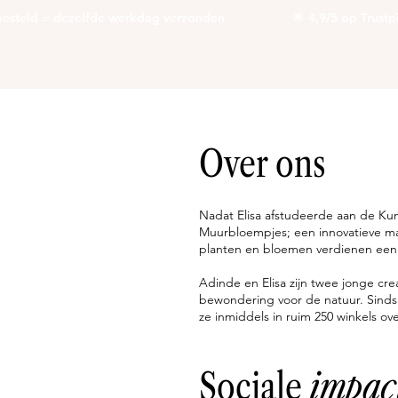
steld = dezelfde werkdag verzonden                   🌟 4,9/5 op Trustpilot 
Over ons
Nadat Elisa afstudeerde aan de K
Muurbloempjes; een innovatieve m
planten en bloemen verdienen een p
Adinde en Elisa zijn twee jonge cr
bewondering voor de natuur. Sinds
ze inmiddels in ruim 250 winkels ov
Sociale
impac