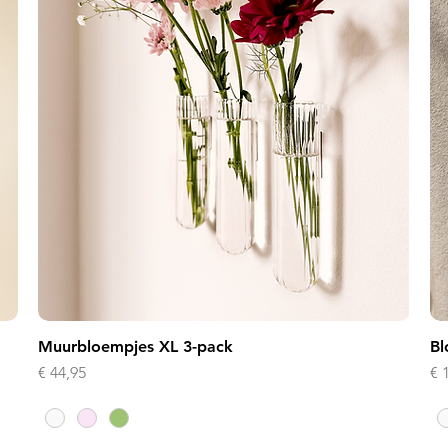
Muurbloempjes XL 3-pack
Bl
Prijs
Pri
€ 44,95
€ 