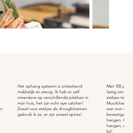
Het ophang systeem is ontzettend
Met 105 plante
makkelijk en stevig. Ik heb er zelf
lastig om een
meerdere op verschillende plekken in
stekjes te vin
mijn huis, het zijn echt eye catcher!
Muurbloempjes
en
Zowel voor stekjes als droogbloemen
wat voor mij. 
gebruik ik ze, er zijn zoveel opties!
bevestigen, en
hangen. Ik zie
hangen, en e
bij!