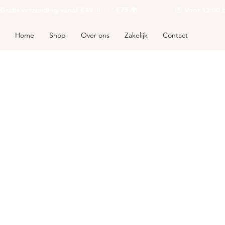
Gratis verzending vanaf €49 🇳🇱 / €75 🌍                   💌 Voor 12:00 be
Home
Shop
Over ons
Zakelijk
Contact