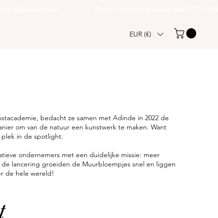
(600+ reviews)                   
EUR (€)
unstacademie, bedacht ze samen met Adinde in 2022 de
anier om van de natuur een kunstwerk te maken. Want
lek in de spotlight.
eatieve ondernemers met een duidelijke missie: meer
 de lancering groeiden de Muurbloempjes snel en liggen
er de hele wereld!
t