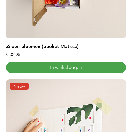
Zijden bloemen (boeket Matisse)
Prijs
€ 32,95
In winkelwagen
Nieuw