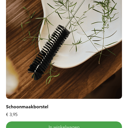
Schoonmaakborstel
Prijs
€ 3,95
In winkelwagen