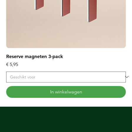
Reserve magneten 3-pack
Prijs
€ 5,95
In winkelwagen